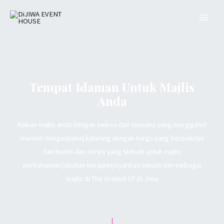
Tempat Idaman Untuk Majlis
Anda
Raikan majlis anda dengan selesa dan suasana yang menggamit
memori denganpakej katering dengan harga yang berpatutan
dan kualiti dan servis yang terbaik untuk majlis
perkahwinan/jabatan kerajaan/syarikat/aqiqah dan pelbagai
majlis di The Ground Of Di Jiwa