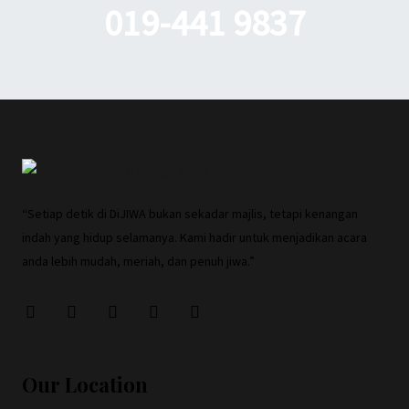
019-441 9837
“Setiap detik di DiJIWA bukan sekadar majlis, tetapi kenangan
indah yang hidup selamanya. Kami hadir untuk menjadikan acara
anda lebih mudah, meriah, dan penuh jiwa.”
Our Location